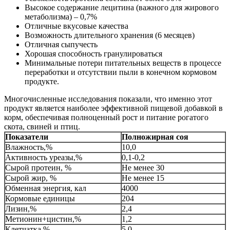
Высокое содержание лецитина (важного для жирового
метаболизма) – 0,7%
Отличные вкусовые качества
Возможность длительного хранения (6 месяцев)
Отличная сыпучесть
Хорошая способность гранулироваться
Минимальные потери питательных веществ в процессе
переработки и отсутствии пыли в конечном кормовом
продукте.
Многочисленные исследования показали, что именно этот
продукт является наиболее эффективной пищевой добавкой в
корм, обеспечивая полноценный рост и питание рогатого
скота, свиней и птиц.
Показатели
Полножирная соя
Влажность,%
10,0
Активность уреазы,%
0,1-0,2
Сырой протеин, %
Не менее 30
Сырой жир, %
Не менее 15
Обменная энергия, кал
4000
Кормовые единицы
204
Лизин,%
2,4
Метионин+цистин,%
1,2
Клетчатка,%
5,0